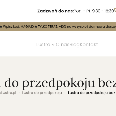
Zadzwoń do nas:
Pon. - Pt. 9:30 - 15:30
🔥
🔥
GIA10
TYLKO TERAZ: –10% na wszystko i darmowa dostawa
Wpisz kod:
Lustra
O nas
Blog
Kontakt
a do przedpokoju be
Lustra.pl
›
Lustra do przedpokoju
›
Lustra do przedpokoju be