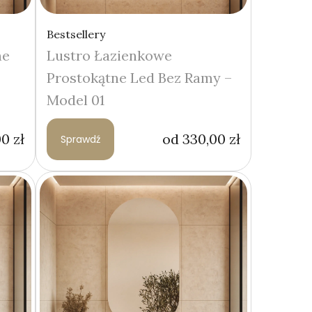
Bestsellery
ne
Lustro Łazienkowe
Prostokątne Led Bez Ramy –
Model 01
00
zł
od
330,00
zł
Sprawdź