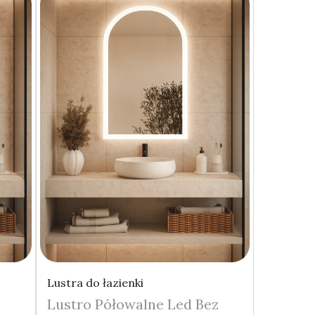
Lustra do łazienki
z
Lustro Półowalne Led Bez