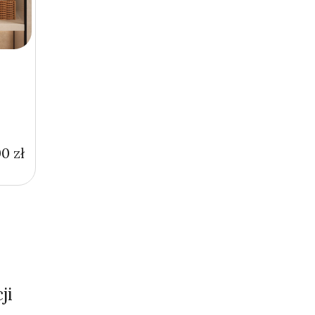
00
zł
ji