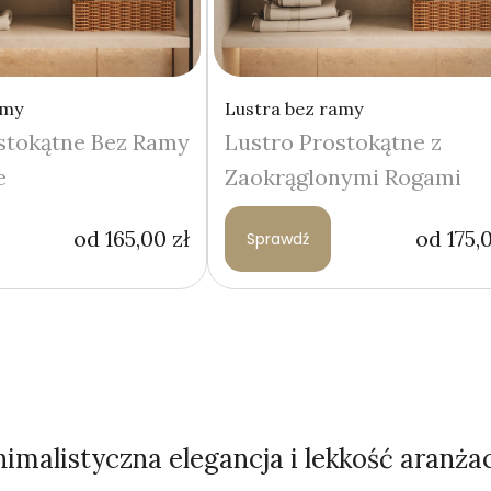
amy
Lustra bez ramy
stokątne Bez Ramy
Lustro Prostokątne z
e
Zaokrąglonymi Rogami
od
165,00
zł
od
175,
Sprawdź
malistyczna elegancja i lekkość aranżac