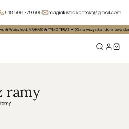
+48 509 779 606
magialustra.kontakt@gmail.com
🔥
🔥
 MAGIA10
TYLKO TERAZ: –10% na wszystko i darmowa dostawa
Wpisz k
z ramy
z ramy