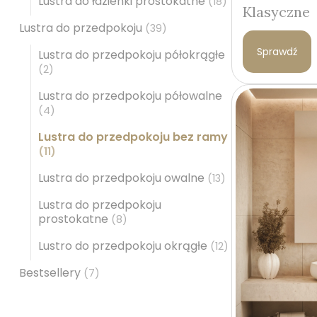
Lustra do łazienki prostokatne
(18)
Klasyczne
Lustra do przedpokoju
(39)
Sprawdź
Lustra do przedpokoju półokrągłe
(2)
Lustra do przedpokoju półowalne
(4)
Lustra do przedpokoju bez ramy
(11)
Lustra do przedpokoju owalne
(13)
Lustra do przedpokoju
prostokatne
(8)
Lustro do przedpokoju okrągłe
(12)
Bestsellery
(7)