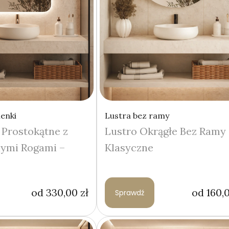
ienki
Lustra bez ramy
 Prostokątne z
Lustro Okrągłe Bez Ramy 
nymi Rogami –
Klasyczne
od
330,00
zł
od
160,
Sprawdź