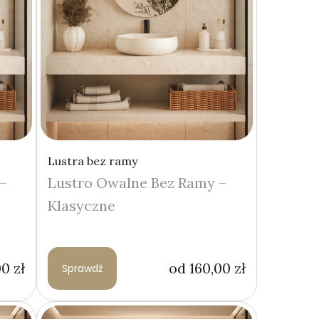
Lustra bez ramy
–
Lustro Owalne Bez Ramy –
Klasyczne
00
zł
od
160,00
zł
Sprawdź