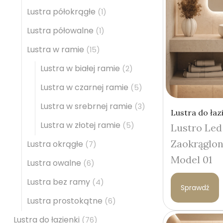
Lustra półokrągłe
(1)
Lustra półowalne
(1)
Lustra w ramie
(15)
Lustra w białej ramie
(2)
Lustra w czarnej ramie
(5)
Lustra w srebrnej ramie
(3)
Lustra do łaz
Lustra w złotej ramie
(5)
Lustro Led
Zaokrąglo
Lustra okrągłe
(7)
Model 01
Lustra owalne
(6)
Lustra bez ramy
(4)
Sprawdź
Lustra prostokątne
(6)
Lustra do łazienki
(76)