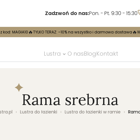
Zadzwoń do nas:
Pon. - Pt. 9:30 - 15:30
🔥
🔥
0
TYLKO TERAZ: –10% na wszystko i darmowa dostawa
Wpisz kod: MAG
Lustra
O nas
Blog
Kontakt
Rama srebrna
tra.pl
›
Lustra do łazienki
›
Lustra do łazienki w ramie
›
Rama