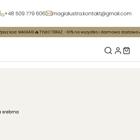
+48 509 779 606
magialustra.kontakt@gmail.com
🔥
🔥
IA10
TYLKO TERAZ: –10% na wszystko i darmowa dostawa
Wpisz kod: 
 srebrna