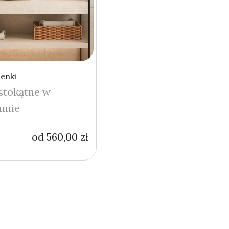
ienki
stokątne w
amie
od
560,00
zł