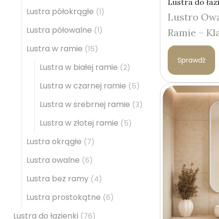
Lustra do łaz
Lustra półokrągłe
(1)
Lustro Owa
Lustra półowalne
(1)
Ramie – Kl
Lustra w ramie
(15)
Sprawdź
Lustra w białej ramie
(2)
Lustra w czarnej ramie
(5)
Lustra w srebrnej ramie
(3)
Lustra w złotej ramie
(5)
Lustra okrągłe
(7)
Lustra owalne
(6)
Lustra bez ramy
(4)
Lustra prostokątne
(6)
Lustra do łazienki
(76)