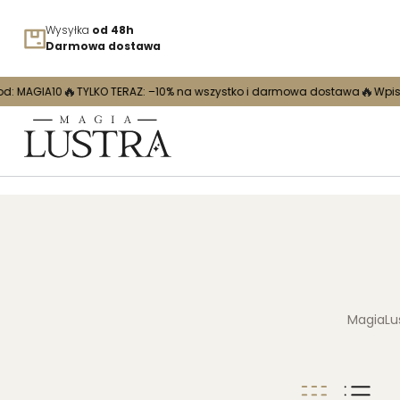
Wysyłka
od 48h
Darmowa dostawa
🔥
TYLKO TERAZ: –10% na wszystko i darmowa dostawa
Wpisz kod: MAGIA1
MagiaLus