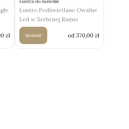
Lustra do łazienki
głe
Lustro Podświetlane Owalne
Led w Srebrnej Ramie
00
zł
od
370,00
zł
Sprawdź