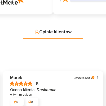
Opinie klientów
Marek
zweryfikowano
5
Ocena klienta:
Doskonale
w tym miesiącu
0
0