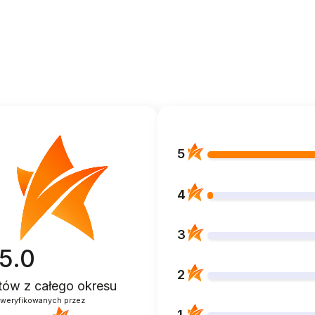
5
4
3
5.0
2
ntów
z całego okresu
zweryfikowanych przez
1