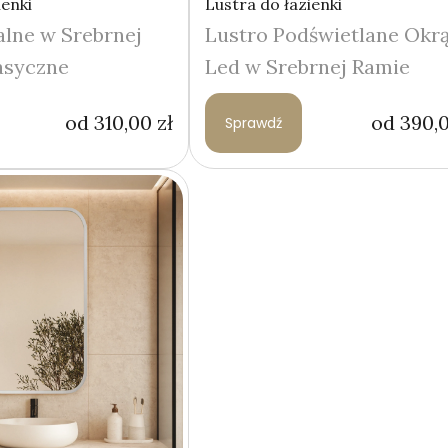
ienki
Lustra do łazienki
lne w Srebrnej
Lustro Podświetlane Okrą
asyczne
Led w Srebrnej Ramie
od
310,00
zł
od
390,
Sprawdź