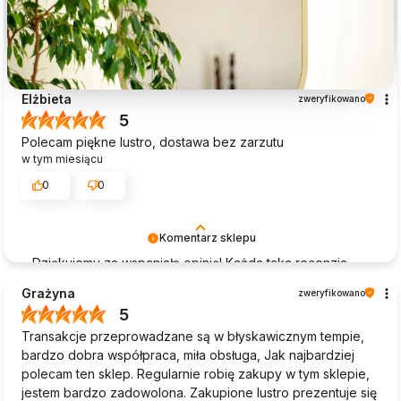
Elżbieta
zweryfikowano
5
Polecam piękne lustro, dostawa bez zarzutu
w tym miesiącu
0
0
Komentarz sklepu
Dziękujemy za wspaniałą opinię! Każda taka recenzja
dodaje nam skrzydeł do dalszej pracy. Mamy nadzieję,
Grażyna
zweryfikowano
że lustro cieszy oko przez długie lata – do zobaczenia!
5
🪞
Transakcje przeprowadzane są w błyskawicznym tempie,
bardzo dobra współpraca, miła obsługa, Jak najbardziej
polecam ten sklep. Regularnie robię zakupy w tym sklepie,
jestem bardzo zadowolona. Zakupione lustro prezentuje się