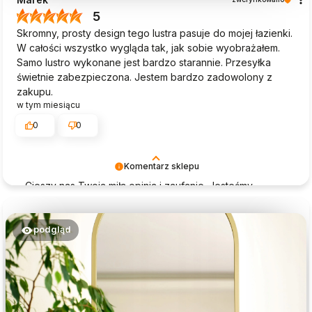
5
Skromny, prosty design tego lustra pasuje do mojej łazienki.
W całości wszystko wygląda tak, jak sobie wyobrażałem.
Samo lustro wykonane jest bardzo starannie. Przesyłka
świetnie zabezpieczona. Jestem bardzo zadowolony z
zakupu.
w tym miesiącu
0
0
Komentarz sklepu
Cieszy nas Twoja miła opinia i zaufanie. Jesteśmy
wdzięczni za tak wspaniałych klientów jak Ty. Z
pozdrowieniami, obsługa sklepu Magia Lustra.
podgląd