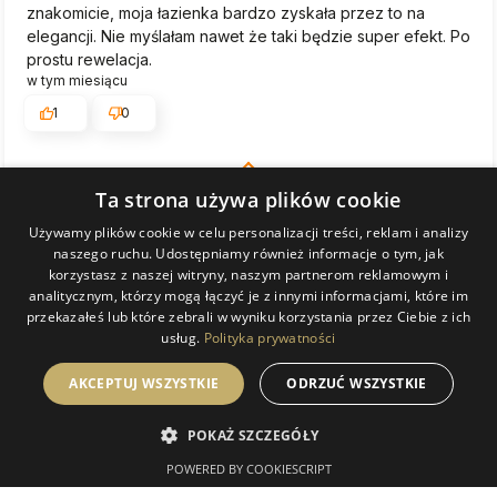
znakomicie, moja łazienka bardzo zyskała przez to na
elegancji. Nie myślałam nawet że taki będzie super efekt. Po
prostu rewelacja.
w tym miesiącu
1
0
Komentarz sklepu
Ta strona używa plików cookie
Bardzo dziękujemy! Staramy się, by każde zamówienie
trafiło do klienta w idealnym stanie i cieszymy się, że tym
Używamy plików cookie w celu personalizacji treści, reklam i analizy
KATARZYNA
zweryfikowano
naszego ruchu. Udostępniamy również informacje o tym, jak
razem się udało. Zapraszamy ponownie!
5
korzystasz z naszej witryny, naszym partnerom reklamowym i
analitycznym, którzy mogą łączyć je z innymi informacjami, które im
Paczka dobrze zabezpieczona, lustro zgodne z opisem.
przekazałeś lub które zebrali w wyniku korzystania przez Ciebie z ich
Niestety tylko wysyłka trwała 2 tygodnie...
usług.
Polityka prywatności
w tym miesiącu
0
0
AKCEPTUJ WSZYSTKIE
ODRZUĆ WSZYSTKIE
POKAŻ SZCZEGÓŁY
Komentarz sklepu
POWERED BY COOKIESCRIPT
Dziękujemy za miłe słowa! Doceniamy czas poświęcony
na podzielenie się z nami Twoim doświadczeniem.