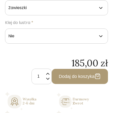
Klej do lustra
*
185,00
zł
ilość
Lustro
Dodaj do koszyka
Owalne
Bez
Ramy
-
Wysyłka
Darmowy
Klasyczne
2-6 dni
Zwrot