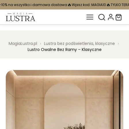
🔥
🔥
 i darmowa dostawa
Wpisz kod: MAGIA10
TYLKO TERAZ: –10% na wszys
MagiaLustra.pl
›
Lustra bez podświetlenia, klasyczne
›
Lustro Owalne Bez Ramy – Klasyczne