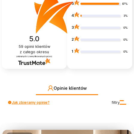
5
97%
4
3%
3
0%
5.0
2
0%
59
opinii klientów
1
z całego okresu
0%
zebranych i zweryfikowanych przez
Opinie klientów
Jak zbieramy opinie?
filtry