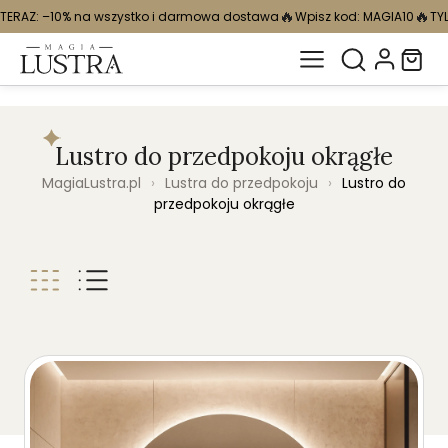
🔥
🔥
zystko i darmowa dostawa
Wpisz kod: MAGIA10
TYLKO TERAZ: –10% na
Lustro do przedpokoju okrągłe
MagiaLustra.pl
›
Lustra do przedpokoju
›
Lustro do
przedpokoju okrągłe