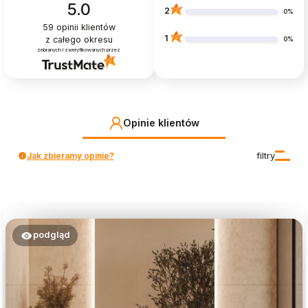
5.0
2
0%
59
opinii klientów
1
z całego okresu
0%
zebranych i zweryfikowanych przez
Opinie klientów
Jak zbieramy opinie?
filtry
podgląd