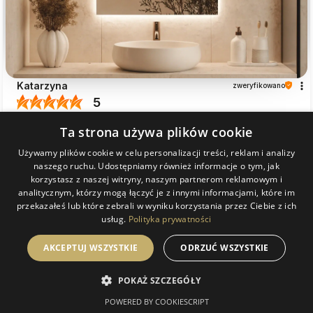
Katarzyna
zweryfikowano
5
Lustro zgodne z opisem, wyprodukowane zgodnie z
Ta strona używa plików cookie
wybranymi opcjami
w tym miesiącu
Używamy plików cookie w celu personalizacji treści, reklam i analizy
naszego ruchu. Udostępniamy również informacje o tym, jak
0
0
korzystasz z naszej witryny, naszym partnerom reklamowym i
analitycznym, którzy mogą łączyć je z innymi informacjami, które im
przekazałeś lub które zebrali w wyniku korzystania przez Ciebie z ich
Komentarz sklepu
usług.
Polityka prywatności
Dziękujemy za pozostawienie nam tak dobrej opinii.
Naszym priorytetem jest satysfakcja klienta i Twoja
AKCEPTUJ WSZYSTKIE
ODRZUĆ WSZYSTKIE
Marek
zweryfikowano
recenzja potwierdza nasze wysiłki - dziękujemy raz
5
jeszcze i mamy nadzieję - do szybkiego zobaczenia!
POKAŻ SZCZEGÓŁY
Ocena klienta:
Doskonale
w tym miesiącu
POWERED BY COOKIESCRIPT