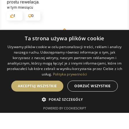
prostu rewelacja.
w tym miesiącu
1
0
Komentarz sklepu
Ta strona używa plików cookie
Bardzo dziękujemy! Staramy się, by każde zamówienie
trafiło do klienta w idealnym stanie i cieszymy się, że tym
Używamy plików cookie w celu personalizacji treści, reklam i analizy
KATARZYNA
zweryfikowano
naszego ruchu. Udostępniamy również informacje o tym, jak
razem się udało. Zapraszamy ponownie!
5
korzystasz z naszej witryny, naszym partnerom reklamowym i
analitycznym, którzy mogą łączyć je z innymi informacjami, które im
Paczka dobrze zabezpieczona, lustro zgodne z opisem.
przekazałeś lub które zebrali w wyniku korzystania przez Ciebie z ich
Niestety tylko wysyłka trwała 2 tygodnie...
usług.
Polityka prywatności
w tym miesiącu
0
0
AKCEPTUJ WSZYSTKIE
ODRZUĆ WSZYSTKIE
POKAŻ SZCZEGÓŁY
Komentarz sklepu
POWERED BY COOKIESCRIPT
Dziękujemy za miłe słowa! Doceniamy czas poświęcony
na podzielenie się z nami Twoim doświadczeniem.
Katarzyna
zweryfikowano
Jesteśmy szczęśliwi, że mamy takich klientów. Z
5
pozdrowieniami, obsługa sklepu Magia Lustra.