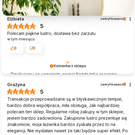
Elżbieta
zweryfikowano
5
Polecam piękne lustro, dostawa bez zarzutu
w tym miesiącu
0
0
Komentarz sklepu
Dziękujemy za wspaniałą opinię! Każda taka recenzja
dodaje nam skrzydeł do dalszej pracy. Mamy nadzieję,
Grażyna
zweryfikowano
że lustro cieszy oko przez długie lata – do zobaczenia!
5
🪞
Transakcje przeprowadzane są w błyskawicznym tempie,
bardzo dobra współpraca, miła obsługa, Jak najbardziej
polecam ten sklep. Regularnie robię zakupy w tym sklepie,
jestem bardzo zadowolona. Zakupione lustro prezentuje się
znakomicie, moja łazienka bardzo zyskała przez to na
elegancji. Nie myślałam nawet że taki będzie super efekt. Po