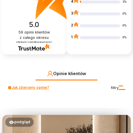
4
3%
3
0%
5.0
2
0%
59
opinii klientów
1
z całego okresu
0%
zebranych i zweryfikowanych przez
Opinie klientów
Jak zbieramy opinie?
filtry
podgląd