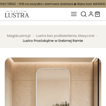
🔥
🔥
na wszystko i darmowa dostawa
Wpisz kod: MAGIA10
TYLKO TERAZ: –1
MagiaLustra.pl
›
Lustra bez podświetlenia, klasyczne
›
Lustro Prostokątne w Srebrnej Ramie