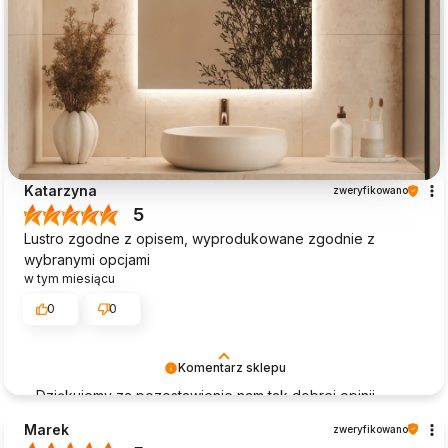
Katarzyna
zweryfikowano
5
Lustro zgodne z opisem, wyprodukowane zgodnie z
wybranymi opcjami
w tym miesiącu
0
0
Komentarz sklepu
Dziękujemy za pozostawienie nam tak dobrej opinii.
Naszym priorytetem jest satysfakcja klienta i Twoja
Marek
zweryfikowano
recenzja potwierdza nasze wysiłki - dziękujemy raz