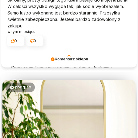
W całości wszystko wygląda tak, jak sobie wyobrażałem.
Samo lustro wykonane jest bardzo starannie. Przesyłka
świetnie zabezpieczona. Jestem bardzo zadowolony z
zakupu.
w tym miesiącu
0
0
Komentarz sklepu
Cieszy nas Twoja miła opinia i zaufanie. Jesteśmy
wdzięczni za tak wspaniałych klientów jak Ty. Z
pozdrowieniami, obsługa sklepu Magia Lustra.
podgląd