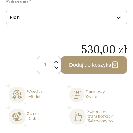
Położenie
*
530,00
zł
ilość
Lustro
Dodaj do koszyka
Prostokątne
w
Srebrnej
Ramie
Wysyłka
Darmowy
2-6 dni
Zwrot
Szkoda w
Zwrot
transporcie?
30 dni
Załatwimy to!