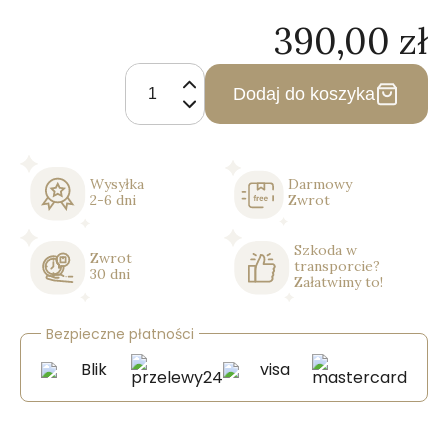
390,00
zł
ilość
Lustro
Dodaj do koszyka
Podświetlane
Owalne
Led
w
Wysyłka
Darmowy
Białej
2-6 dni
Zwrot
Ramie
-
Klasyczne
Szkoda w
Zwrot
transporcie?
30 dni
Załatwimy to!
Bezpieczne płatności