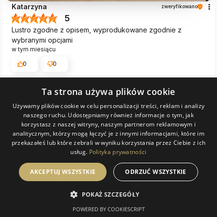
Katarzyna
zweryfikowano
5
Lustro zgodne z opisem, wyprodukowane zgodnie z
wybranymi opcjami
w tym miesiącu
0
0
Ta strona używa plików cookie
Komentarz sklepu
Dziękujemy za pozostawienie nam tak dobrej opinii.
Używamy plików cookie w celu personalizacji treści, reklam i analizy
naszego ruchu. Udostępniamy również informacje o tym, jak
Naszym priorytetem jest satysfakcja klienta i Twoja
Marek
zweryfikowano
korzystasz z naszej witryny, naszym partnerom reklamowym i
recenzja potwierdza nasze wysiłki - dziękujemy raz
5
analitycznym, którzy mogą łączyć je z innymi informacjami, które im
jeszcze i mamy nadzieję - do szybkiego zobaczenia!
przekazałeś lub które zebrali w wyniku korzystania przez Ciebie z ich
Ocena klienta:
Doskonale
usług.
Polityka prywatności
w tym miesiącu
0
0
AKCEPTUJ WSZYSTKIE
ODRZUĆ WSZYSTKIE
POKAŻ SZCZEGÓŁY
POWERED BY COOKIESCRIPT
podgląd