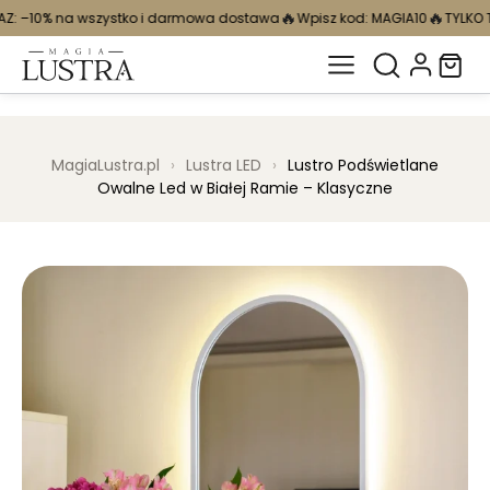
🔥
🔥
tko i darmowa dostawa
Wpisz kod: MAGIA10
TYLKO TERAZ: –10% na ws
MagiaLustra.pl
›
Lustra LED
›
Lustro Podświetlane
Owalne Led w Białej Ramie – Klasyczne