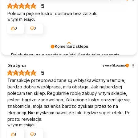
5
Polecam piękne lustro, dostawa bez zarzutu
w tym miesiącu
0
0
Komentarz sklepu
Dziękujemy za wspaniałą opinię! Każda taka recenzja
dodaje nam skrzydeł do dalszej pracy. Mamy nadzieję,
Grażyna
zweryfikowano
że lustro cieszy oko przez długie lata – do zobaczenia!
5
🪞
Transakcje przeprowadzane są w błyskawicznym tempie,
bardzo dobra współpraca, miła obsługa, Jak najbardziej
polecam ten sklep. Regularnie robię zakupy w tym sklepie,
jestem bardzo zadowolona. Zakupione lustro prezentuje się
znakomicie, moja łazienka bardzo zyskała przez to na
elegancji. Nie myślałam nawet że taki będzie super efekt. Po
prostu rewelacja.
w tym miesiącu
1
0