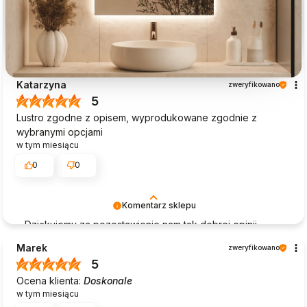
Katarzyna
zweryfikowano
5
Lustro zgodne z opisem, wyprodukowane zgodnie z
wybranymi opcjami
w tym miesiącu
0
0
Komentarz sklepu
Dziękujemy za pozostawienie nam tak dobrej opinii.
Naszym priorytetem jest satysfakcja klienta i Twoja
Marek
zweryfikowano
recenzja potwierdza nasze wysiłki - dziękujemy raz
5
jeszcze i mamy nadzieję - do szybkiego zobaczenia!
Ocena klienta:
Doskonale
w tym miesiącu