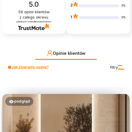
5.0
2
0%
59
opinii klientów
1
z całego okresu
0%
zebranych i zweryfikowanych przez
Opinie klientów
Jak zbieramy opinie?
filtry
podgląd