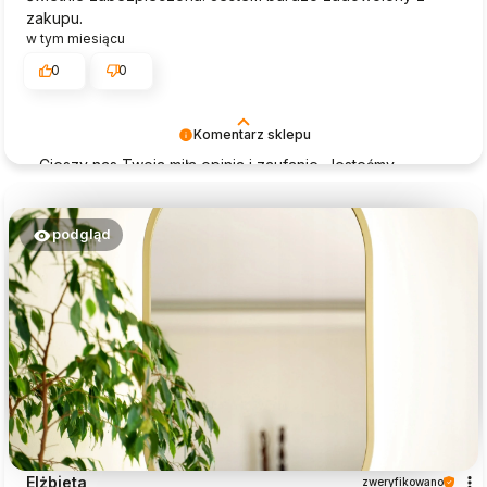
zakupu.
w tym miesiącu
0
0
Komentarz sklepu
Cieszy nas Twoja miła opinia i zaufanie. Jesteśmy
wdzięczni za tak wspaniałych klientów jak Ty. Z
pozdrowieniami, obsługa sklepu Magia Lustra.
podgląd
Elżbieta
zweryfikowano