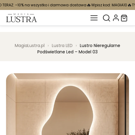
🔥
🔥
wszystko i darmowa dostawa
Wpisz kod: MAGIA10
TYLKO TERAZ: –10% n
MagiaLustra.pl
›
Lustra LED
›
Lustro Nieregularne
Podświetlane Led – Model 03