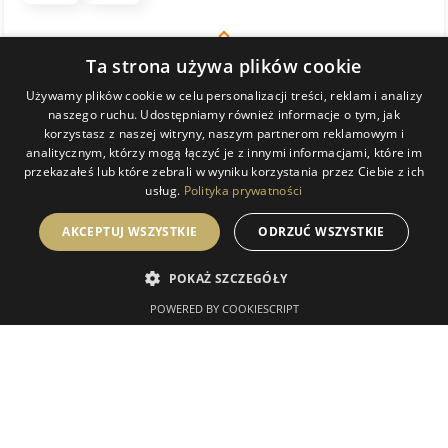
Komentarz sklepu
Ta strona używa plików cookie
Bardzo dziękujemy! Staramy się, by każde zamówienie
trafiło do klienta w idealnym stanie i cieszymy się, że tym
Używamy plików cookie w celu personalizacji treści, reklam i analizy
KATARZYNA
zweryfikowano
naszego ruchu. Udostępniamy również informacje o tym, jak
razem się udało. Zapraszamy ponownie!
5
korzystasz z naszej witryny, naszym partnerom reklamowym i
analitycznym, którzy mogą łączyć je z innymi informacjami, które im
Paczka dobrze zabezpieczona, lustro zgodne z opisem.
przekazałeś lub które zebrali w wyniku korzystania przez Ciebie z ich
Niestety tylko wysyłka trwała 2 tygodnie...
usług.
Polityka prywatności
w tym miesiącu
0
0
AKCEPTUJ WSZYSTKIE
ODRZUĆ WSZYSTKIE
POKAŻ SZCZEGÓŁY
Komentarz sklepu
POWERED BY COOKIESCRIPT
Dziękujemy za miłe słowa! Doceniamy czas poświęcony
na podzielenie się z nami Twoim doświadczeniem.
Katarzyna
zweryfikowano
Jesteśmy szczęśliwi, że mamy takich klientów. Z
5
pozdrowieniami, obsługa sklepu Magia Lustra.
Obsługa jest na najwyższym poziomie.
w tym miesiącu
1
0