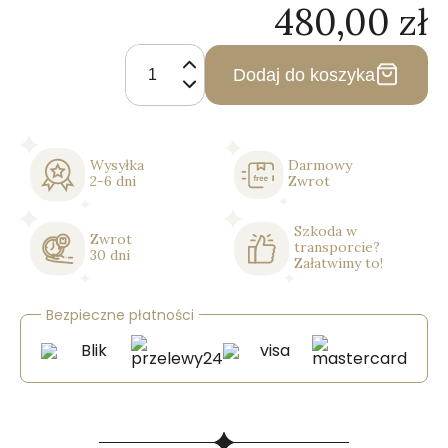
480,00
zł
ilość
Lustro
Dodaj do koszyka
Nieregularne
Podświetlane
Led
–
Wysyłka
Darmowy
Model
2-6 dni
Zwrot
03
Szkoda w
Zwrot
transporcie?
30 dni
Załatwimy to!
Bezpieczne płatności