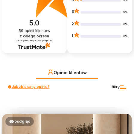
3%
3
0%
5.0
2
0%
59
opinii klientów
1
z całego okresu
0%
zebranych i zweryfikowanych przez
Opinie klientów
Jak zbieramy opinie?
filtry
podgląd