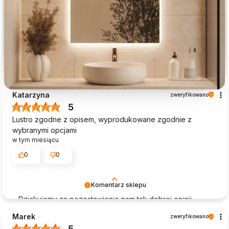
Katarzyna
zweryfikowano
5
Lustro zgodne z opisem, wyprodukowane zgodnie z
wybranymi opcjami
w tym miesiącu
0
0
Komentarz sklepu
Dziękujemy za pozostawienie nam tak dobrej opinii.
Naszym priorytetem jest satysfakcja klienta i Twoja
Marek
zweryfikowano
recenzja potwierdza nasze wysiłki - dziękujemy raz
5