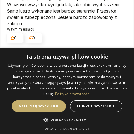
W całości wszystko wygląda tak, jak sobie wyobrażałem.
Samo lustro wykonane jest bardzo starannie. Przesyłka
świetnie zabezpieczona. Jestem bardzo zadowolony z
zakupu.
w tym miesiącu
0
0
Ta strona używa plików cookie
Komentarz sklepu
Cieszy nas Twoja miła opinia i zaufanie. Jesteśmy
Używamy plików cookie w celu personalizacji treści, reklam i analizy
wdzięczni za tak wspaniałych klientów jak Ty. Z
naszego ruchu. Udostępniamy również informacje o tym, jak
pozdrowieniami, obsługa sklepu Magia Lustra.
korzystasz z naszej witryny, naszym partnerom reklamowym i
analitycznym, którzy mogą łączyć je z innymi informacjami, które im
podgląd
przekazałeś lub które zebrali w wyniku korzystania przez Ciebie z ich
usług.
Polityka prywatności
AKCEPTUJ WSZYSTKIE
ODRZUĆ WSZYSTKIE
POKAŻ SZCZEGÓŁY
POWERED BY COOKIESCRIPT