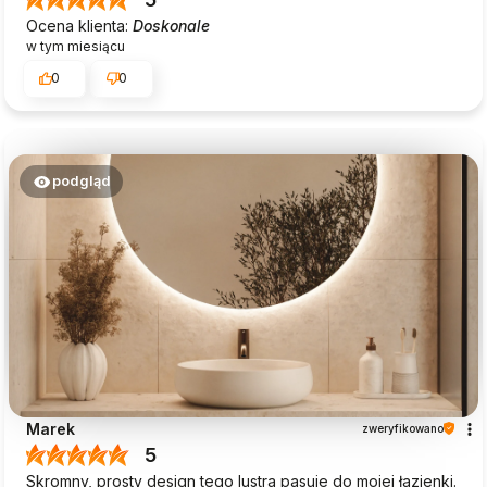
jeszcze i mamy nadzieję - do szybkiego zobaczenia!
Ocena klienta:
Doskonale
w tym miesiącu
0
0
podgląd
Marek
zweryfikowano
5
Skromny, prosty design tego lustra pasuje do mojej łazienki.