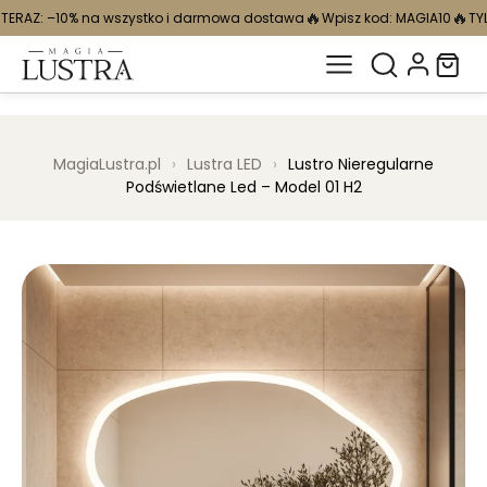
🔥
🔥
zystko i darmowa dostawa
Wpisz kod: MAGIA10
TYLKO TERAZ: –10% na
MagiaLustra.pl
›
Lustra LED
›
Lustro Nieregularne
Podświetlane Led – Model 01 H2