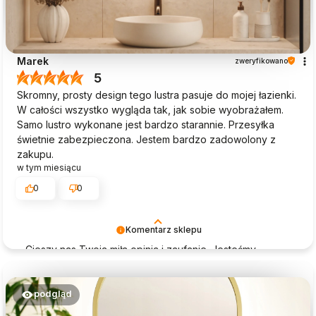
Marek
zweryfikowano
5
Skromny, prosty design tego lustra pasuje do mojej łazienki.
W całości wszystko wygląda tak, jak sobie wyobrażałem.
Samo lustro wykonane jest bardzo starannie. Przesyłka
świetnie zabezpieczona. Jestem bardzo zadowolony z
zakupu.
w tym miesiącu
0
0
Komentarz sklepu
Cieszy nas Twoja miła opinia i zaufanie. Jesteśmy
wdzięczni za tak wspaniałych klientów jak Ty. Z
pozdrowieniami, obsługa sklepu Magia Lustra.
podgląd