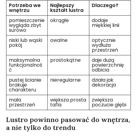
Potrzeba we
Najlepszy
Dlaczego?
wnętrzu
kształt lustra
pomieszczenie
okrągłe
dodaje
wygląda zbyt
miękkiej linii
surowo
niski lub wąski
owalne
optycznie
pokój
wydłuża
przestrzeń
maksymalna
prostokątne
daje dużą
funkcjonalnoś
powierzchnię
ć
odbicia
pustej ścianie
nieregularne
działa jak
brakuje
dekoracja
charakteru
mała
większa prosta
zwiększa
przestrzeń
tafla
poczucie głębi
Lustro powinno pasować do wnętrza,
a nie tylko do trendu