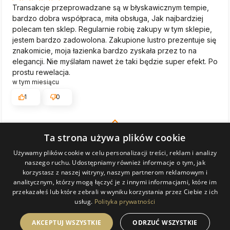
Transakcje przeprowadzane są w błyskawicznym tempie,
bardzo dobra współpraca, miła obsługa, Jak najbardziej
polecam ten sklep. Regularnie robię zakupy w tym sklepie,
jestem bardzo zadowolona. Zakupione lustro prezentuje się
znakomicie, moja łazienka bardzo zyskała przez to na
elegancji. Nie myślałam nawet że taki będzie super efekt. Po
prostu rewelacja.
w tym miesiącu
1
0
Komentarz sklepu
Ta strona używa plików cookie
Bardzo dziękujemy! Staramy się, by każde zamówienie
trafiło do klienta w idealnym stanie i cieszymy się, że tym
Używamy plików cookie w celu personalizacji treści, reklam i analizy
KATARZYNA
zweryfikowano
naszego ruchu. Udostępniamy również informacje o tym, jak
razem się udało. Zapraszamy ponownie!
5
korzystasz z naszej witryny, naszym partnerom reklamowym i
analitycznym, którzy mogą łączyć je z innymi informacjami, które im
Paczka dobrze zabezpieczona, lustro zgodne z opisem.
przekazałeś lub które zebrali w wyniku korzystania przez Ciebie z ich
Niestety tylko wysyłka trwała 2 tygodnie...
usług.
Polityka prywatności
w tym miesiącu
0
0
AKCEPTUJ WSZYSTKIE
ODRZUĆ WSZYSTKIE