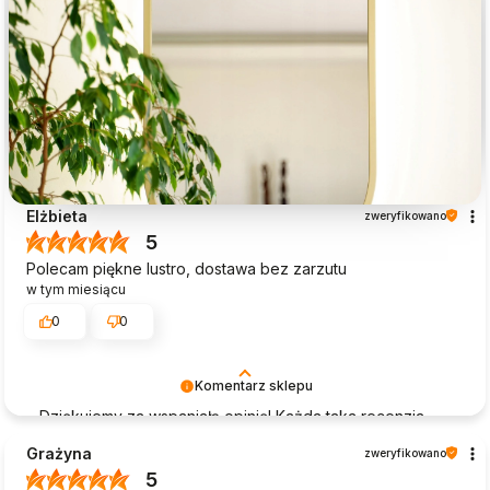
Elżbieta
zweryfikowano
5
Polecam piękne lustro, dostawa bez zarzutu
w tym miesiącu
0
0
Komentarz sklepu
Dziękujemy za wspaniałą opinię! Każda taka recenzja
dodaje nam skrzydeł do dalszej pracy. Mamy nadzieję,
Grażyna
zweryfikowano
że lustro cieszy oko przez długie lata – do zobaczenia!
5
🪞