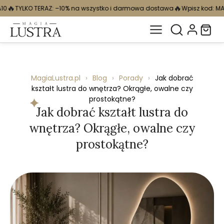
🔥
🔥
TERAZ: –10% na wszystko i darmowa dostawa
Wpisz kod: MAGIA10
TYL
MagiaLustra.pl
›
Blog
›
Porady
›
Jak dobrać
kształt lustra do wnętrza? Okrągłe, owalne czy
prostokątne?
Jak dobrać kształt lustra do
wnętrza? Okrągłe, owalne czy
prostokątne?