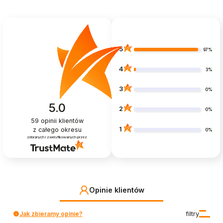
5
97%
4
3%
3
0%
5.0
2
0%
59
opinii klientów
1
z całego okresu
0%
zebranych i zweryfikowanych przez
Opinie klientów
Jak zbieramy opinie?
filtry