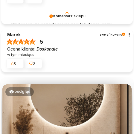
Komentarz sklepu
Dziękujemy za pozostawienie nam tak dobrej opinii.
Naszym priorytetem jest satysfakcja klienta i Twoja
Marek
zweryfikowano
recenzja potwierdza nasze wysiłki - dziękujemy raz
5
jeszcze i mamy nadzieję - do szybkiego zobaczenia!
Ocena klienta:
Doskonale
w tym miesiącu
0
0
podgląd